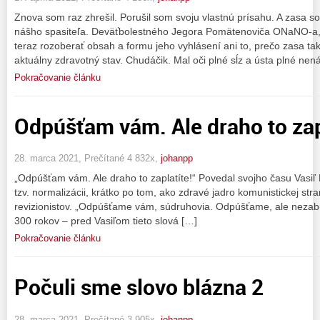
Znova som raz zhrešil. Porušil som svoju vlastnú prísahu. A zasa s
nášho spasiteľa. Deväťbolestného Jegora Pomätenoviča ONaNO-a
teraz rozoberať obsah a formu jeho vyhlásení ani to, prečo zasa tak
aktuálny zdravotný stav. Chudáčik. Mal oči plné sĺz a ústa plné nená
Pokračovanie článku
Odpúšťam vám. Ale draho to zap
28. marca 2021, Prečítané 4 832x,
johanpp
„Odpúšťam vám. Ale draho to zaplatíte!“ Povedal svojho času Vasiľ B
tzv. normalizácii, krátko po tom, ako zdravé jadro komunistickej stra
revizionistov. „Odpúšťame vám, súdruhovia. Odpúšťame, ale nezab
300 rokov – pred Vasiľom tieto slová […]
Pokračovanie článku
Počuli sme slovo blázna 2
28. marca 2021, Prečítané 3 905x,
johanpp