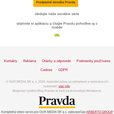
Predplatné denníka Pravda
sledujte naše sociálne siete
stiahnite si aplikáciu a čítajte Pravdu pohodlne aj v
mobile
Kontakty
Reklama
Otázky a odpovede
Podmienky používania
Cookies
GDPR
© OUR MEDIA SR a. s. 2026. Autorské práva sú vyhradené a vykonáva ich
vydavateľ,
viac info
.
Blogovací systém Blog.Pravda.sk beží na technológií Wordpress.
Kompletný video servis pre OUR MEDIA SR a.s. zabezpečuje
ARBERTO GROUP