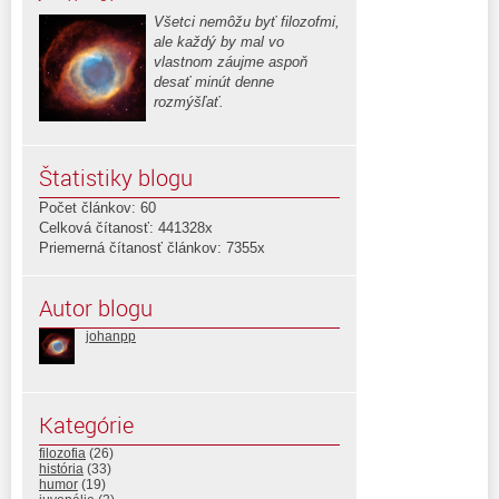
Všetci nemôžu byť filozofmi,
ale každý by mal vo
vlastnom záujme aspoň
desať minút denne
rozmýšľať.
Štatistiky blogu
Počet článkov: 60
Celková čítanosť: 441328x
Priemerná čítanosť článkov: 7355x
Autor blogu
johanpp
Kategórie
filozofia
(26)
história
(33)
humor
(19)