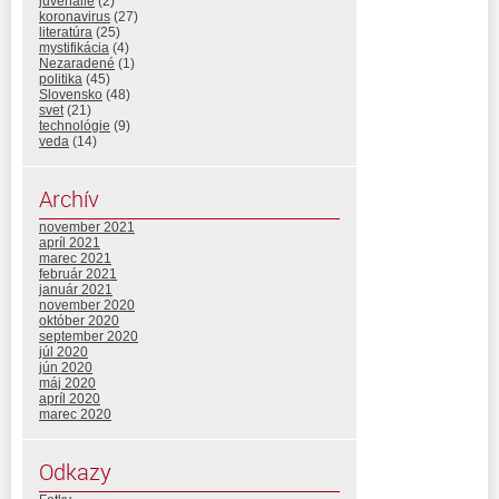
juvenálie
(2)
koronavirus
(27)
literatúra
(25)
mystifikácia
(4)
Nezaradené
(1)
politika
(45)
Slovensko
(48)
svet
(21)
technológie
(9)
veda
(14)
Archív
november 2021
apríl 2021
marec 2021
február 2021
január 2021
november 2020
október 2020
september 2020
júl 2020
jún 2020
máj 2020
apríl 2020
marec 2020
Odkazy