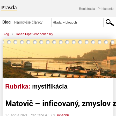
Registrácia
Prihlásenie
Blog
Najnovšie články
Najčítanejšie články
Blog
>
Johan Pípeť-Podpoliansky
Najkomentovanejšie články
Zoznam blogov
Komerčné blogy
Rubrika:
mystifikácia
Matovič – inficovaný, zmyslov 
17. apríla 2021, Prečítané 4 136x,
johanpp