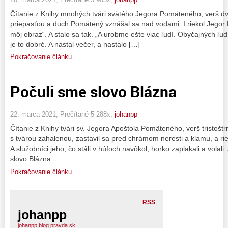
Čítanie z Knihy mnohých tvári svätého Jegora Pomäteného, verš dva
priepasťou a duch Pomätený vznášal sa nad vodami. I riekol Jego
môj obraz“. A stalo sa tak. „A urobme ešte viac ľudí. Obyčajných ľudí.
je to dobré. A nastal večer, a nastalo […]
Pokračovanie článku
Počuli sme slovo Blázna
22. marca 2021, Prečítané 5 288x,
johanpp
Čítanie z Knihy tvári sv. Jegora Apoštola Pomäteného, verš tristoštr
s tvárou zahalenou, zastavil sa pred chrámom neresti a klamu, a r
A služobníci jeho, čo stáli v húfoch navôkol, horko zaplakali a volali:
slovo Blázna.
Pokračovanie článku
RSS
johanpp
johanpp.blog.pravda.sk