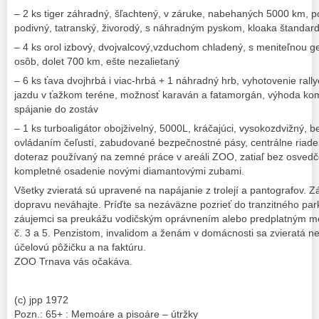
– 2 ks tiger záhradný, šľachtený, v záruke, nabehaných 5000 km, p
podivný, tatranský, živorodý, s náhradným pyskom, kloaka štandar
– 4 ks orol izbový, dvojvalcový,vzduchom chladený, s meniteľnou ge
osôb, dolet 700 km, ešte nezalietaný
– 6 ks ťava dvojhrbá i viac-hrbá + 1 náhradný hrb, vyhotovenie rall
jazdu v ťažkom teréne, možnosť karaván a fatamorgán, výhoda kompl
spájanie do zostáv
– 1 ks turboaligátor obojživelný, 5000L, kráčajúci, vysokozdvižný, 
ovládaním čeľustí, zabudované bezpečnostné pásy, centrálne riade
doteraz používaný na zemné práce v areáli ZOO, zatiaľ bez osvedč
kompletné osadenie novými diamantovými zubami.
Všetky zvieratá sú upravené na napájanie z trolejí a pantografov. 
dopravu neváhajte. Príďte sa nezáväzne pozrieť do tranzitného pa
záujemci sa preukážu vodičským oprávnením alebo predplatným me
č. 3 a 5. Penzistom, invalidom a ženám v domácnosti sa zvieratá 
účelovú pôžičku a na faktúru.
ZOO Trnava vás očakáva.
(c) jpp 1972
Pozn.: 65+ : Memoáre a pisoáre – útržky