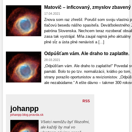
Matovič – inficovaný, zmyslov zbavený
17.04.2021
Znova som raz zhrešil. Porušil som svoju vlastnú 
tlačovú besedu nášho spasiteľa. Deväťbolestnéh
patróna Slovenska. Nechcem teraz rozoberať obsah 
zasa tak vystrájal. Mňa zaujal najmä jeho aktuálny
plné sĺz a ústa plné nenávisti a [...]
Odpúšťam vám. Ale draho to zaplatíte.
28.03.2021
„Odpúšťam vám. Ale draho to zaplatíte!“ Povedal sv
pamäti. Bolo to po tzv. normalizácii, krátko po tom
strany porazilo oportunistov a revizionistov. „Od
ale nezabúdame.“ A ešte dávno – takmer 300 rokov –
RSS
johanpp
johanpp.blog.pravda.sk
Všetci nemôžu byť filozofmi,
ale každý by mal vo