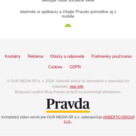
sledujte naše sociálne siete
stiahnite si aplikáciu a čítajte Pravdu pohodlne aj v
mobile
Kontakty
Reklama
Otázky a odpovede
Podmienky používania
Cookies
GDPR
© OUR MEDIA SR a. s. 2026. Autorské práva sú vyhradené a vykonáva ich
vydavateľ,
viac info
.
Blogovací systém Blog.Pravda.sk beží na technológií Wordpress.
Kompletný video servis pre OUR MEDIA SR a.s. zabezpečuje
ARBERTO GROUP
s.r.o.
.