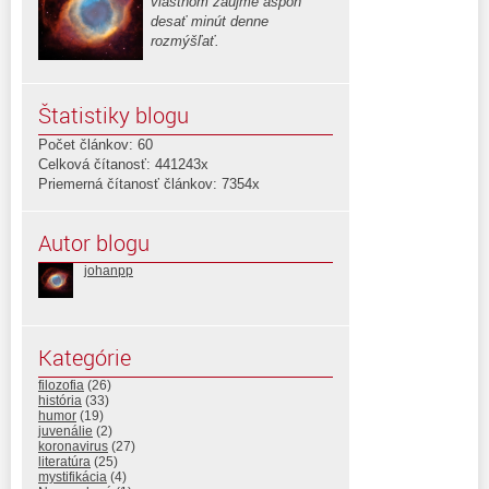
vlastnom záujme aspoň
desať minút denne
rozmýšľať.
Štatistiky blogu
Počet článkov: 60
Celková čítanosť: 441243x
Priemerná čítanosť článkov: 7354x
Autor blogu
johanpp
Kategórie
filozofia
(26)
história
(33)
humor
(19)
juvenálie
(2)
koronavirus
(27)
literatúra
(25)
mystifikácia
(4)