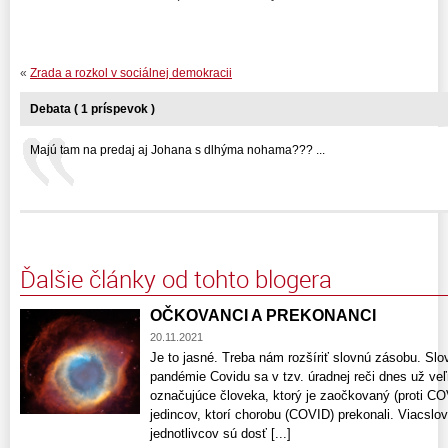
«
Zrada a rozkol v sociálnej demokracii
Debata ( 1 príspevok )
Majú tam na predaj aj Johana s dlhýma nohama??? ...
Ďalšie články od tohto blogera
OČKOVANCI A PREKONANCI
20.11.2021
Je to jasné. Treba nám rozšíriť slovnú zásobu. Sl
pandémie Covidu sa v tzv. úradnej reči dnes už veľ
označujúce človeka, ktorý je zaočkovaný (proti CO
jedincov, ktorí chorobu (COVID) prekonali. Viacslo
jednotlivcov sú dosť [...]