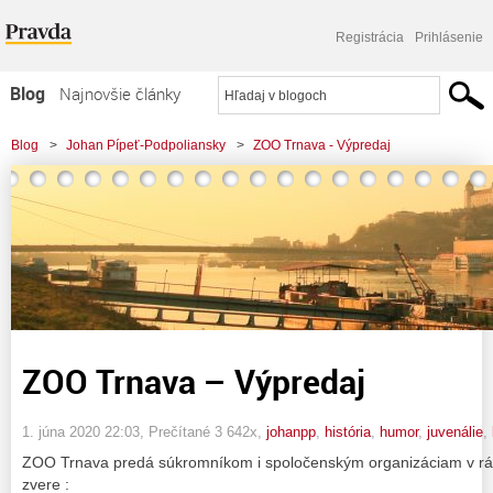
Registrácia
Prihlásenie
Blog
Najnovšie články
Najčítanejšie články
Blog
>
Johan Pípeť-Podpoliansky
>
ZOO Trnava - Výpredaj
Najkomentovanejšie články
Zoznam blogov
Komerčné blogy
ZOO Trnava – Výpredaj
1. júna 2020 22:03
, Prečítané 3 642x,
johanpp
,
história
,
humor
,
juvenálie
,
ZOO Trnava predá súkromníkom i spoločenským organizáciam v rám
zvere :